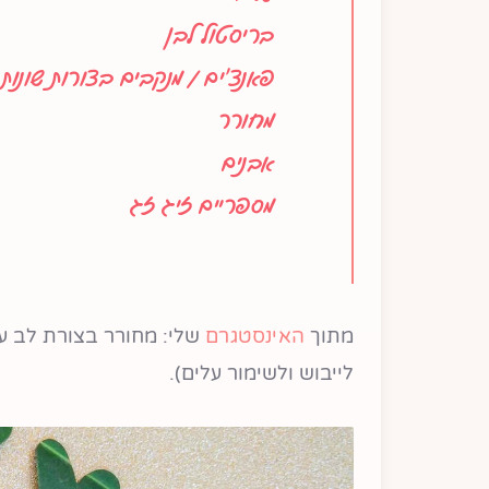
בריסטול לבן
פאנצ'ים / מנקבים בצורות שונות
מחורר
אבנים
מספריים זיג זג
מתוך
האינסטגרם
שלי: מחורר בצורת לב על
לייבוש ולשימור עלים).