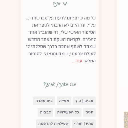
מי אני?
כל מה שרציתם לדעת על מברשות ו…
עליי. עד היום לא הרבתי לספר את
הסיפור האישי שלי,
זה שהוביל אותי
ליצירה. לקראת השקת האתר החדש
שמחה לשתף אתכם בדרך שסללתי לי
לעולם צבעוני, שמח ומנצנץ.
לסיפור
המלא:
עוד…
מה מעניין אותך?
אביב | קיץ
אפייה
בית מארח
חגים
כל הפעילויות
לבבות
סתיו | חורף
פעילויות להדפסה