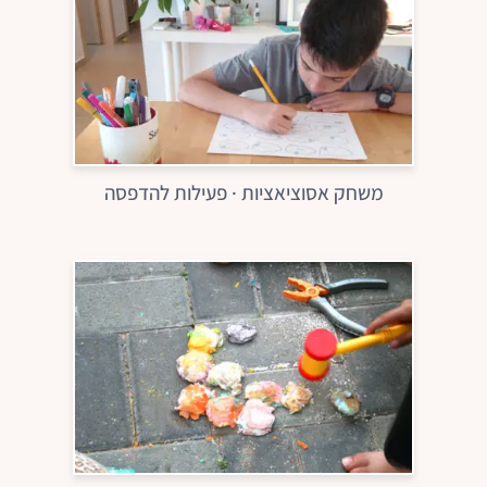
משחק אסוציאציות · פעילות להדפסה