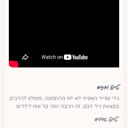
טיפ #971
כדי שנייר האפיה לא יזוז מהתמונה, מומלץ להדביק
בקצוות נייר דבק. זה הרבה יותר קל ונוח לילדים.
טיפ #446