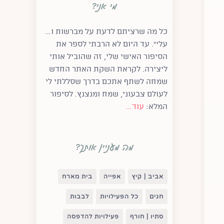
מי אני?
כל מה שרציתם לדעת על מברשות ו…
עליי. עד היום לא הרבתי לספר את
הסיפור האישי שלי,
זה שהוביל אותי
ליצירה. לקראת השקת האתר החדש
שמחה לשתף אתכם בדרך שסללתי לי
לעולם צבעוני, שמח ומנצנץ.
לסיפור
המלא:
עוד…
מה מעניין אותך?
אביב | קיץ
אפייה
בית מארח
חגים
כל הפעילויות
לבבות
סתיו | חורף
פעילויות להדפסה