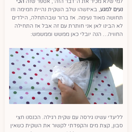
למי שלא מכיר את ה"דבר הזה", אספר שזה
הכי
נעים למגע
, באיזשהו שלב השקית נהיית חמימה וזו
תחושה מאוד נעימה. אז ברור שבהתחלה, הילדים
לא הבינו לאן אני חותרת עם זה אבל אז התחילה
החוויה… הנה יובלי כאן ממשש וממשמש:
לליעדי עשינו גירסה עם שקית רגילה. הכנסנו חצי
סבון, קצת מים והקפדתי לקשור את השקית כשאין