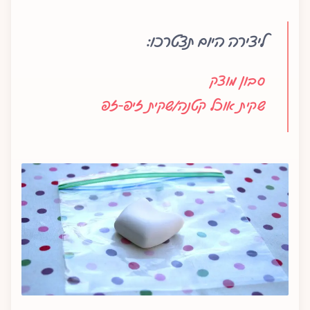
ליצירה היום תצטרכו:
סבון מוצק
שקית אוכל קטנה/שקית זיפ-זפ